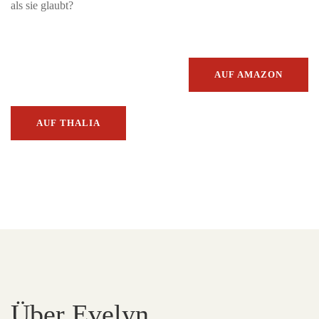
als sie glaubt?
AUF AMAZON
AUF THALIA
Über Evelyn